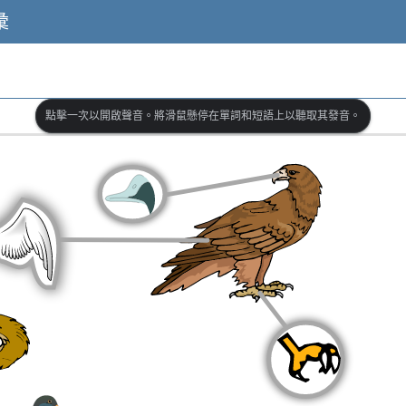
彙
點擊一次以開啟聲音。將滑鼠懸停在單詞和短語上以聽取其發音。