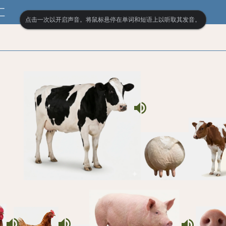
汇
点击一次以开启声音。将鼠标悬停在单词和短语上以听取其发音。
volume_up
volume_up
volume_up
volume_up