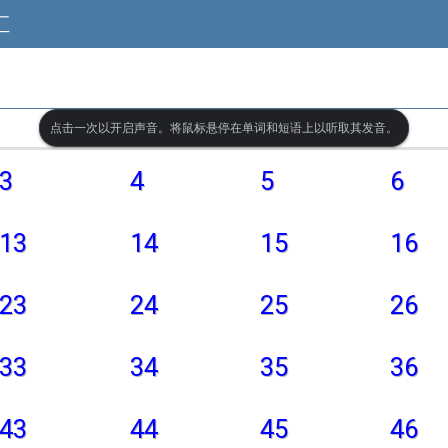
汇
点击一次以开启声音。将鼠标悬停在单词和短语上以听取其发音。
3
4
5
6
13
14
15
16
23
24
25
26
33
34
35
36
43
44
45
46