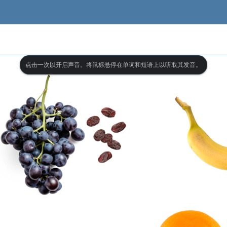
点击一次以开启声音。将鼠标悬停在单词和短语上以听取其发音。