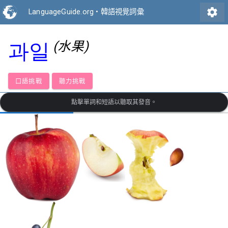
settings
LanguageGuide.org
•
韓語視覺詞彙
(水果)
과일
口語挑戰
聽力挑戰
點擊單詞和短語以聽取其發音。