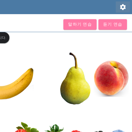
settings
말하기 연습
듣기 연습
니다.