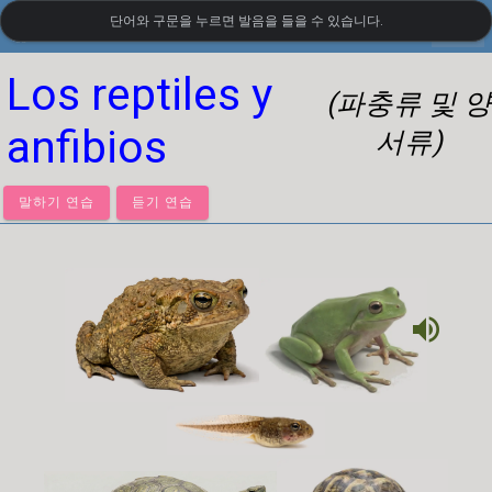
단어와 구문을 누르면 발음을 들을 수 있습니다.
settings
LanguageGuide.org
•
멕시코 스페인어 시각 어휘
Los reptiles y
(파충류 및 양
anfibios
서류)
말하기 연습
듣기 연습
volume_up