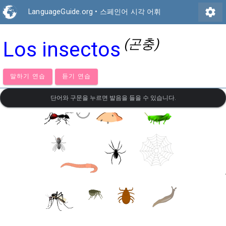
settings
LanguageGuide.org
•
스페인어 시각 어휘
(곤충)
Los insectos
말하기 연습
듣기 연습
단어와 구문을 누르면 발음을 들을 수 있습니다.