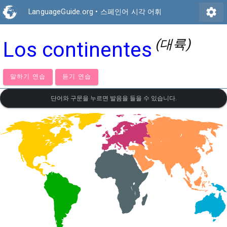
settings
LanguageGuide.org
•
스페인어 시각 어휘
(대륙)
Los continentes
말하기 연습
듣기 연습
단어와 구문을 누르면 발음을 들을 수 있습니다.