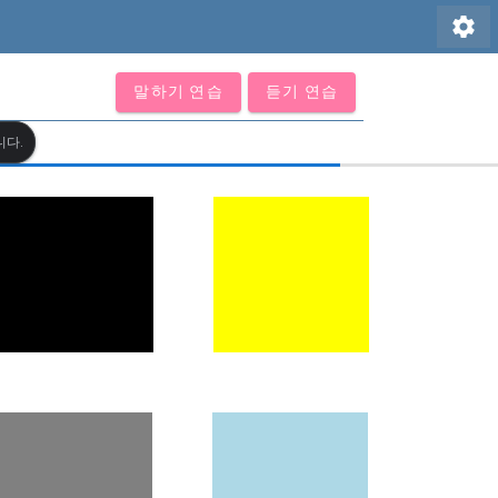
settings
말하기 연습
듣기 연습
니다.