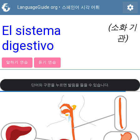
settings
LanguageGuide.org
•
스페인어 시각 어휘
(소화 기
El sistema
관)
digestivo
말하기 연습
듣기 연습
단어와 구문을 누르면 발음을 들을 수 있습니다.