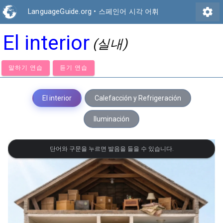
settings
LanguageGuide.org
•
스페인어 시각 어휘
El interior
(실내)
말하기 연습
듣기 연습
El interior
Calefacción y Refrigeración
Iluminación
단어와 구문을 누르면 발음을 들을 수 있습니다.