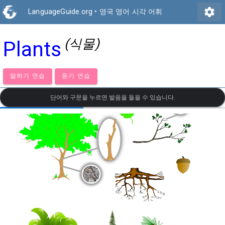
settings
LanguageGuide.org
•
영국 영어 시각 어휘
(식물)
Plants
말하기 연습
듣기 연습
단어와 구문을 누르면 발음을 들을 수 있습니다.