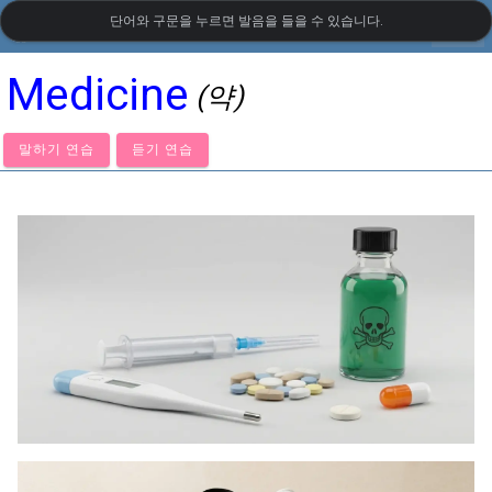
단어와 구문을 누르면 발음을 들을 수 있습니다.
settings
LanguageGuide.org
•
영국 영어 시각 어휘
Medicine
(약)
말하기 연습
듣기 연습