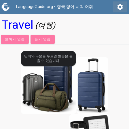
settings
LanguageGuide.org
•
영국 영어 시각 어휘
Travel
(여행)
말하기 연습
듣기 연습
단어와 구문을 누르면 발음을 들
을 수 있습니다.