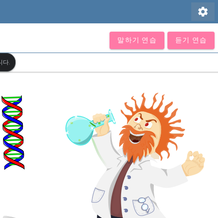
settings
말하기 연습
듣기 연습
니다.