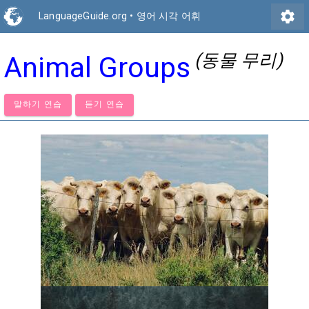
settings
LanguageGuide.org
•
영어 시각 어휘
(동물 무리)
Animal Groups
말하기 연습
듣기 연습