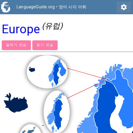
settings
LanguageGuide.org
•
영어 시각 어휘
(유럽)
Europe
말하기 연습
듣기 연습