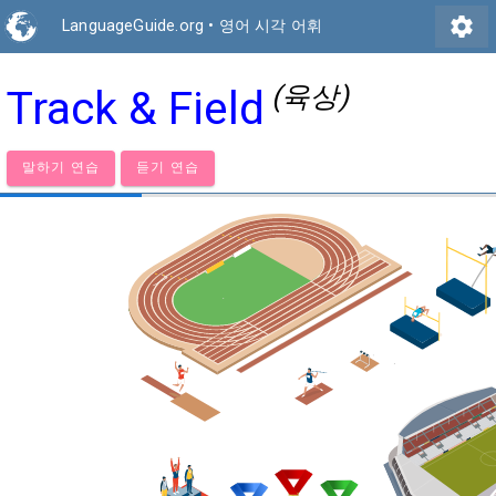
settings
LanguageGuide.org
•
영어 시각 어휘
(육상)
Track & Field
말하기 연습
듣기 연습