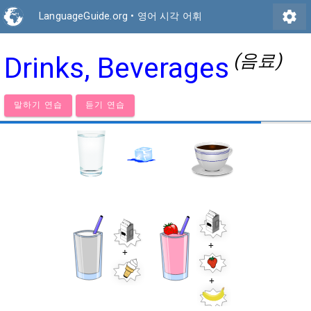
settings
LanguageGuide.org
•
영어 시각 어휘
(음료)
Drinks, Beverages
말하기 연습
듣기 연습