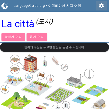
settings
LanguageGuide.org
•
이탈리아어 시각 어휘
(도시)
La città
말하기 연습
듣기 연습
단어와 구문을 누르면 발음을 들을 수 있습니다.