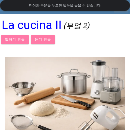
단어와 구문을 누르면 발음을 들을 수 있습니다.
settings
LanguageGuide.org
•
이탈리아어 시각 어휘
La cucina II
(부엌 2)
말하기 연습
듣기 연습