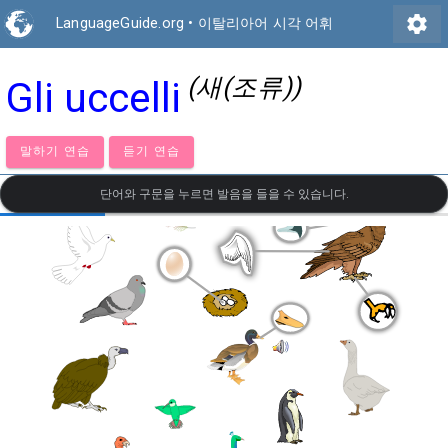
settings
LanguageGuide.org
•
이탈리아어 시각 어휘
(새(조류))
Gli uccelli
말하기 연습
듣기 연습
단어와 구문을 누르면 발음을 들을 수 있습니다.