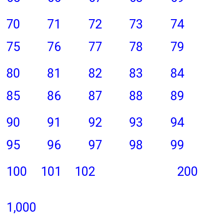
70
71
72
73
74
75
76
77
78
79
80
81
82
83
84
85
86
87
88
89
90
91
92
93
94
95
96
97
98
99
100
101
102
200
1,000