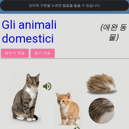
단어와 구문을 누르면 발음을 들을 수 있습니다.
settings
LanguageGuide.org
•
이탈리아어 시각 어휘
Gli animali
(애완 동
domestici
물)
말하기 연습
듣기 연습
volume_up