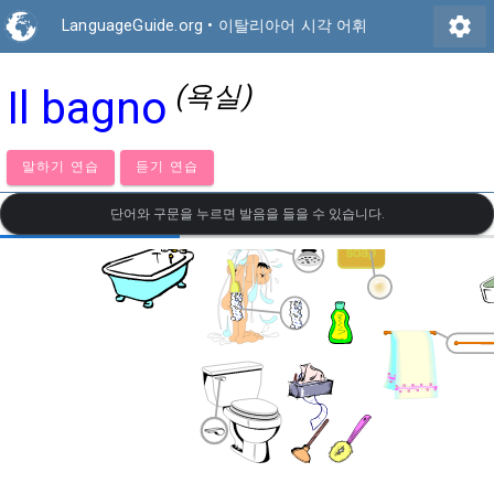
settings
LanguageGuide.org
•
이탈리아어 시각 어휘
(욕실)
Il bagno
말하기 연습
듣기 연습
단어와 구문을 누르면 발음을 들을 수 있습니다.