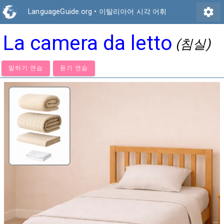
settings
LanguageGuide.org
•
이탈리아어 시각 어휘
La camera da letto
(침실)
말하기 연습
듣기 연습