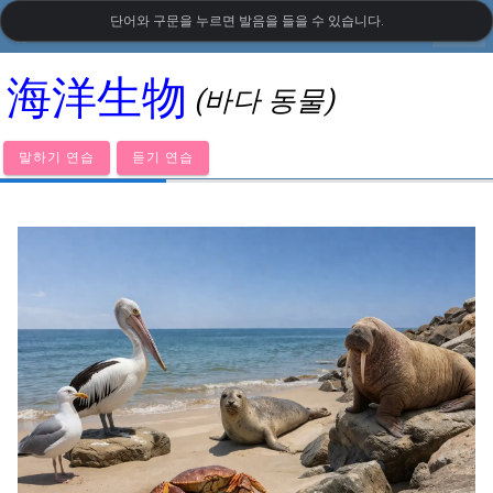
단어와 구문을 누르면 발음을 들을 수 있습니다.
settings
LanguageGuide.org
•
중국어 시각 어휘
海洋生物
(바다 동물)
말하기 연습
듣기 연습