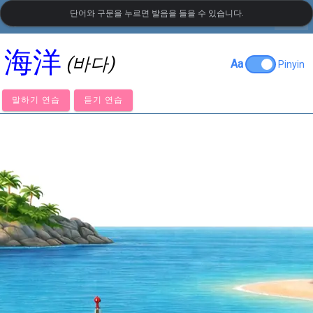
단어와 구문을 누르면 발음을 들을 수 있습니다.
settings
LanguageGuide.org
•
중국어 시각 어휘
海洋
(바다)
Aa
Pinyin
말하기 연습
듣기 연습