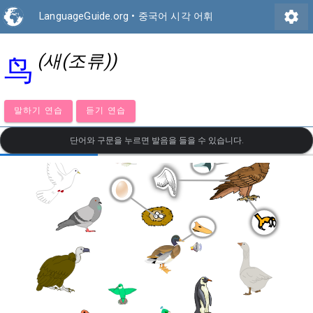
settings
LanguageGuide.org
•
중국어 시각 어휘
(새(조류))
鸟
말하기 연습
듣기 연습
단어와 구문을 누르면 발음을 들을 수 있습니다.