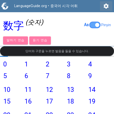
settings
LanguageGuide.org
•
중국어 시각 어휘
(숫자)
数字
Aa
Pinyin
말하기 연습
듣기 연습
단어와 구문을 누르면 발음을 들을 수 있습니다.
0
1
2
3
4
5
6
7
8
9
10
11
12
13
14
15
16
17
18
19