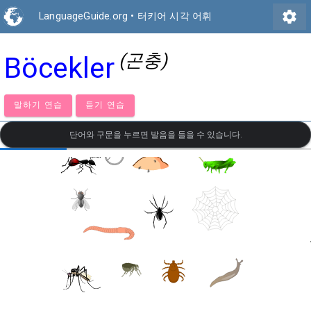
settings
LanguageGuide.org
•
터키어 시각 어휘
(곤충)
Böcekler
말하기 연습
듣기 연습
단어와 구문을 누르면 발음을 들을 수 있습니다.