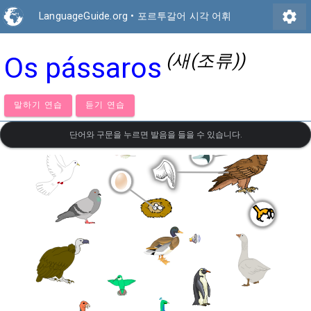
settings
LanguageGuide.org
•
포르투갈어 시각 어휘
(새(조류))
Os pássaros
말하기 연습
듣기 연습
단어와 구문을 누르면 발음을 들을 수 있습니다.