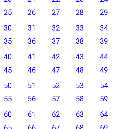
25
26
27
28
29
30
31
32
33
34
35
36
37
38
39
40
41
42
43
44
45
46
47
48
49
50
51
52
53
54
55
56
57
58
59
60
61
62
63
64
65
66
67
68
69