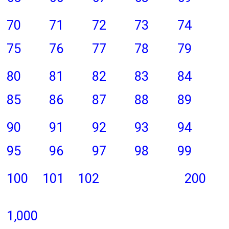
70
71
72
73
74
75
76
77
78
79
80
81
82
83
84
85
86
87
88
89
90
91
92
93
94
95
96
97
98
99
100
101
102
200
1,000