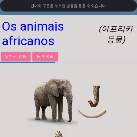
단어와 구문을 누르면 발음을 들을 수 있습니다.
settings
LanguageGuide.org
•
포르투갈어 시각 어휘
Os animais
(아프리카
africanos
동물)
말하기 연습
듣기 연습