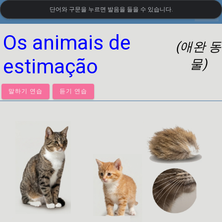
단어와 구문을 누르면 발음을 들을 수 있습니다.
settings
LanguageGuide.org
•
포르투갈어 시각 어휘
Os animais de
(애완 동
estimação
물)
말하기 연습
듣기 연습