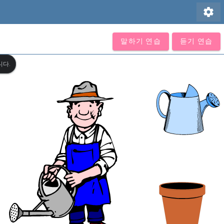
settings
말하기 연습
듣기 연습
니다.