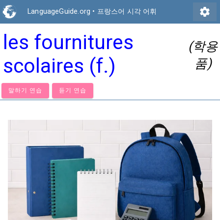
settings
LanguageGuide.org
•
프랑스어 시각 어휘
les fournitures
(학용
scolaires (f.)
품)
말하기 연습
듣기 연습