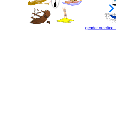
keyboard_arrow_
gender practice ..