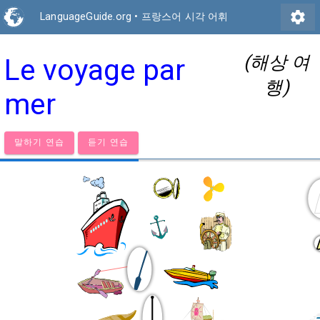
settings
LanguageGuide.org
•
프랑스어 시각 어휘
(해상 여
Le voyage par
행)
mer
말하기 연습
듣기 연습