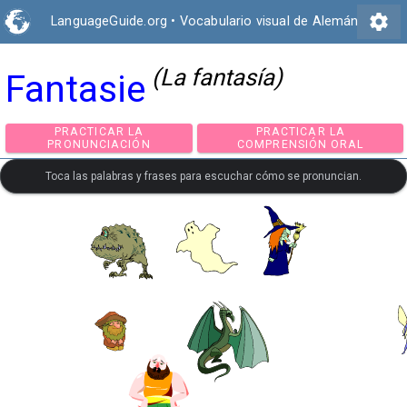
settings
LanguageGuide.org
•
Vocabulario visual de Alemán
(La fantasía)
Fantasie
PRACTICAR LA
PRACTICAR LA
PRONUNCIACIÓN
COMPRENSIÓN ORA
Toca las palabras y frases para escuchar cómo se pronuncian.