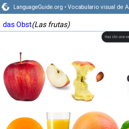
LanguageGuide.org
•
Vocabulario visual de 
das Obst
(Las frutas)
Haz clic una ve