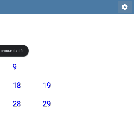
settings
u pronunciación.
9
18
19
28
29