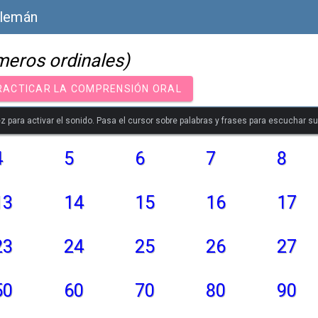
Alemán
meros ordinales)
RACTICAR LA COMPRENSIÓN ORAL
z para activar el sonido. Pasa el cursor sobre palabras y frases para escuchar s
4
5
6
7
8
13
14
15
16
17
23
24
25
26
27
50
60
70
80
90