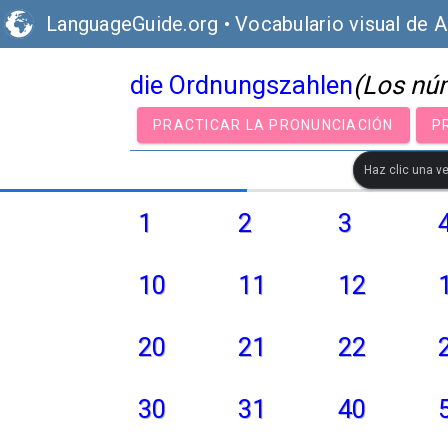
LanguageGuide.org
•
Vocabulario visual de 
die Ordnungszahlen
(Los nú
PRACTICAR LA PRONUNCIACIÓN
P
Haz clic una ve
1
2
3
10
11
12
20
21
22
30
31
40