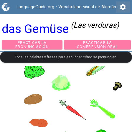
settings
LanguageGuide.org
•
Vocabulario visual de Alemán
(Las verduras)
das Gemüse
PRACTICAR LA
PRACTICAR LA
PRONUNCIACIÓN
COMPRENSIÓN ORA
Toca las palabras y frases para escuchar cómo se pronuncian.