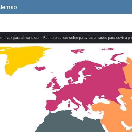
Alemão
uma vez para ativar o som. Passe o cursor sobre palavras e frases para ouvir a pr