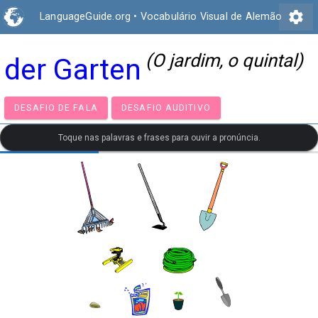
settings
LanguageGuide.org
•
Vocabulário Visual de Alemão
(O jardim, o quintal)
der Garten
DESAFIO DE FALA
DESAFIO AUDITIVO
Toque nas palavras e frases para ouvir a pronúncia.