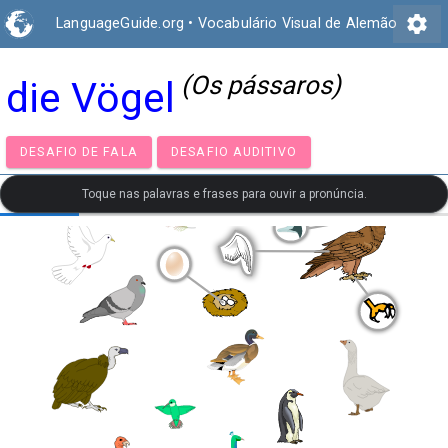
settings
LanguageGuide.org
•
Vocabulário Visual de Alemão
(Os pássaros)
die Vögel
DESAFIO DE FALA
DESAFIO AUDITIVO
Toque nas palavras e frases para ouvir a pronúncia.