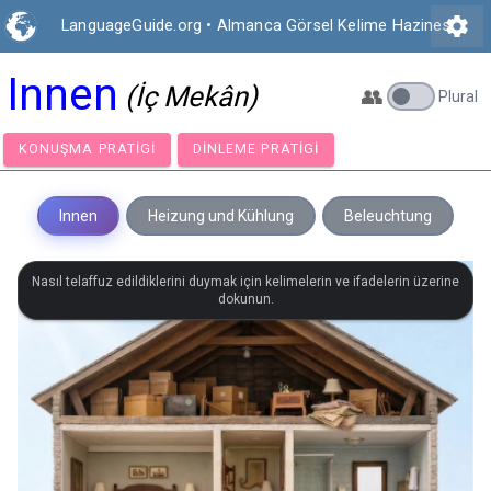
settings
LanguageGuide.org
•
Almanca Görsel Kelime Hazinesi
Innen
(İç Mekân)
👥
Plural
KONUŞMA PRATIGI
DINLEME PRATIGI
Innen
Heizung und Kühlung
Beleuchtung
Nasıl telaffuz edildiklerini duymak için kelimelerin ve ifadelerin üzerine
dokunun.