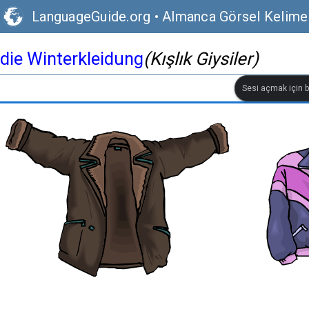
LanguageGuide.org
•
Almanca Görsel Kelime
die Winterkleidung
(Kışlık Giysiler)
Sesi açmak için bi