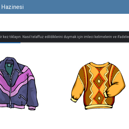
 Hazinesi
r kez tıklayın. Nasıl telaffuz edildiklerini duymak için imleci kelimelerin ve ifadeler