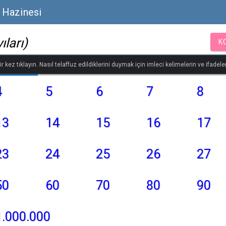
 Hazinesi
ıları)
K
r kez tıklayın. Nasıl telaffuz edildiklerini duymak için imleci kelimelerin ve ifadeler
4
5
6
7
8
13
14
15
16
17
23
24
25
26
27
50
60
70
80
90
1.000.000