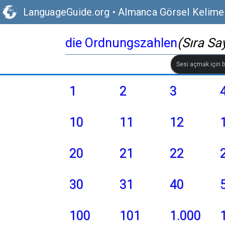
LanguageGuide.org
•
Almanca Görsel Kelime
die Ordnungszahlen
(Sıra Say
Sesi açmak için bi
1
2
3
10
11
12
20
21
22
30
31
40
100
101
1.000