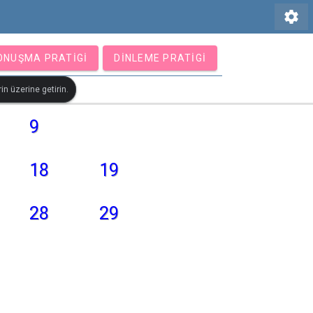
settings
ONUŞMA PRATIGI
DINLEME PRATIGI
in üzerine getirin.
9
18
19
28
29