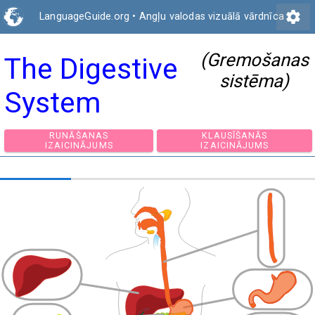
settings
LanguageGuide.org
•
Angļu valodas vizuālā vārdnīca
(Gremošanas
The Digestive
sistēma)
System
RUNĀŠANAS
KLAUSĪŠANĀS
IZAICINĀJUMS
IZAICINĀJUMS